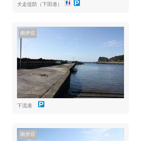
犬走堤防（下田港）
南伊豆
下流港
南伊豆