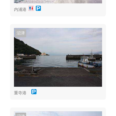
内浦港
沼津
重寺港