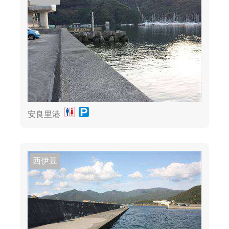
安良里港
西伊豆