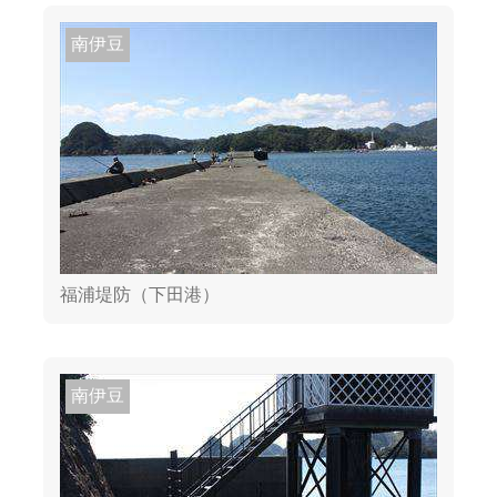
南伊豆
福浦堤防（下田港）
南伊豆