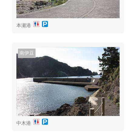
本瀬港
南伊豆
中木港