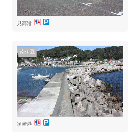
見高港
南伊豆
須崎港