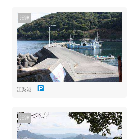
沼津
江梨港
沼津