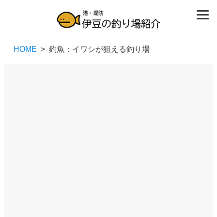
HOME
> 釣魚：イワシが狙える釣り場