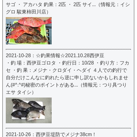
サゴ ・ アカハタ 釣果：2匹 ・ 2匹 サイ...（情報元：イシ
グロ 駿東柿田川店）
2021-10-28：☆釣果情報☆2021.10.28西伊豆
・釣 場：西伊豆ゴロタ ・釣行日：10/28 ・釣り方：フカ
セ ・釣 果：メジナ・クロダイ・ヘダイ ４人での釣行で
自分だけこんなに釣れたら逆に申し訳ないかもしれませ
ん(#^.^#)秘密のポイントがある...（情報元：つり具つり
エサ タイシ）
2021-10-26：西伊豆堤防でメジナ38cm！