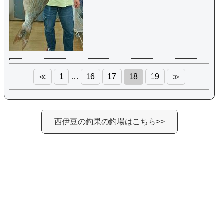
…
≪
1
16
17
18
19
≫
西伊豆の釣果の釣場はこちら>>