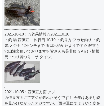
2021-10-10：☆釣果情報☆2021.10.10
・釣 場 西伊豆 ・釣行日 10/10 ・釣り方:フカセ釣り ・釣
果:メジナ:42センチまで 両型出始めたようです☺️ 解答も
沢山注文頂いております✨ 皆さんも是非‼️( ☆∀☆)（情報
元：つり具つりエサ タイシ）
2021-10-05：西伊豆方面 アジ
西伊豆方面にてアジが釣れたそうです！ 今年はあまり姿
を見かけなかったアジですが、 西伊豆にてようやく姿を