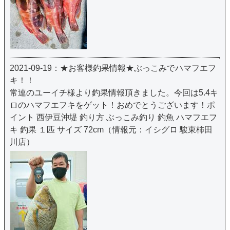
2021-09-19：★お客様釣果情報★ぶっこみでハマフエフ
キ！！
常連のユーイチ様より釣果情報頂きました。今回は5.4キ
ロのハマフエフキをゲット！おめでとうございます！ポ
イント 西伊豆沖堤 釣り方 ぶっこみ釣り 釣魚 ハマフエフ
キ 釣果 １匹 サイズ 72cm（情報元：イシグロ 駿東柿田
川店）