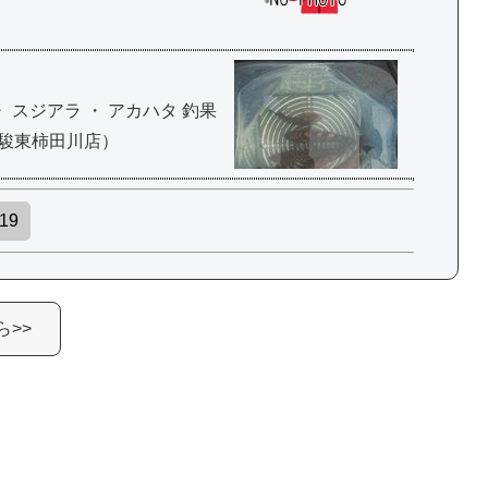
 スジアラ ・ アカハタ 釣果
ロ 駿東柿田川店）
19
>>