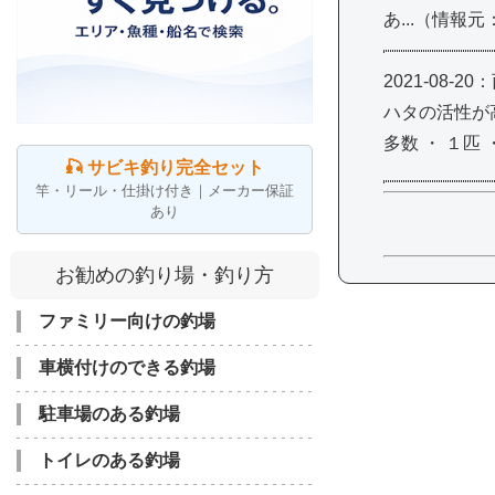
あ...（情報
2021-08
ハタの活性が高
多数 ・ １匹
🎣 サビキ釣り完全セット
竿・リール・仕掛け付き｜メーカー保証
あり
お勧めの釣り場・釣り方
ファミリー向けの釣場
車横付けのできる釣場
駐車場のある釣場
トイレのある釣場