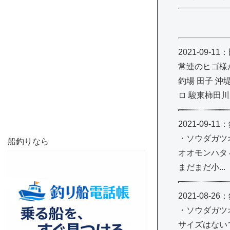
2021-09
常連のヒゴ様か
釣場 田子 沖
ロ 駿東柿田
2021-09
・ソウダガツ
船釣りなら
オオモンハタ
まだまだ小.
2021-08
・ソウダガツ
サイズはない