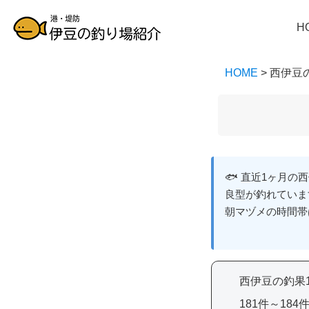
H
HOME
> 西伊豆
🐟 直近1ヶ月
良型が釣れていま
朝マヅメの時間帯
西伊豆の釣果1
181件～18