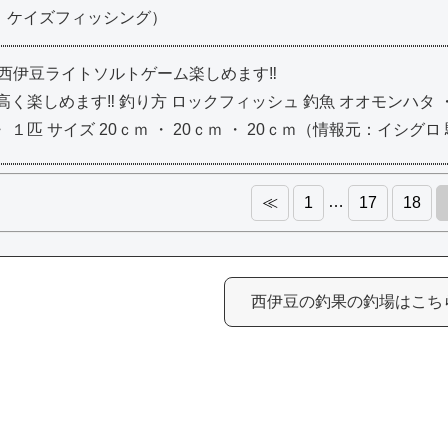
元：ケイズフィッシング）
-20：西伊豆ライトソルトゲーム楽しめます‼
く楽しめます‼ 釣り方 ロックフィッシュ 釣魚 オオモンハタ ・
 ・ １匹 サイズ 20ｃｍ ・ 20ｃｍ ・ 20ｃｍ（情報元：イシグ
…
≪
1
17
18
西伊豆の釣果の釣場はこちら