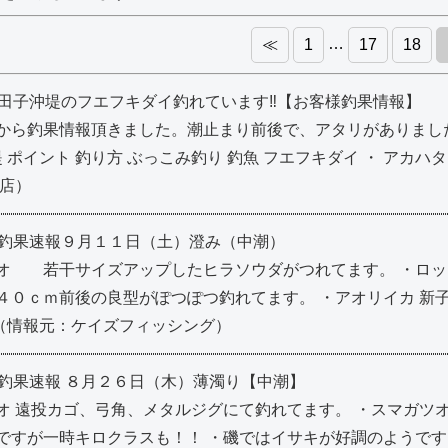
…
≪
1
17
18
-11：田子沖堤のフエフキダイ釣れています‼【お客様釣果情報】
ら釣果情報頂きました。潮止まり前後で、アタリがありました‼ 釣行
堤 ポイント 釣り方 ぶっこみ釣り 釣魚 フエフキダイ ・ アカハタ 
川店）
-11：釣果速報９月１１日（土）澄み（中潮）
オ 若干サイズアップしたヒラソウダがつれてます。 ・ロッ
４０ｃｍ前後の良型がぽつぽつ釣れてます。 ・アオリイカ 新
..（情報元：ケイズフィッシング）
-26：釣果速報 ８月２６日（木）薄濁り【中潮】
オ 遠投カゴ、弓角、メタルジグにて釣れてます。 ・スマガツ
ですが一時キロクラスも！！ ・磯ではイサキが好調のようです