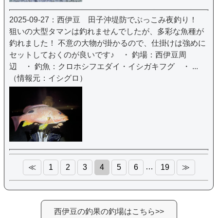
2025-09-27：西伊豆 田子沖堤防でぶっこみ夜釣り！
狙いの大型タマンは釣れませんでしたが、多彩な魚種が
釣れました！ 不意の大物が掛かるので、仕掛けは強めに
セットしておくのが良いです♪ ・ 釣場：西伊豆周
辺 ・ 釣魚：クロホシフエダイ・イシガキフグ ・ ...
（情報元：イシグロ）
…
≪
1
2
3
4
5
6
19
≫
西伊豆の釣果の釣場はこちら>>